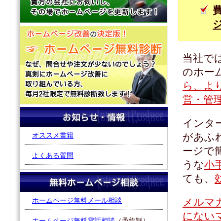
当社で
のホー
ら、よ
営・管
インタ
オススメ書籍
があふ
ージで
よくある質問
うな
小
ても、
ホームページ無料メール相談
メルマ
にない
ホームページ無料電話相談
（予約制）