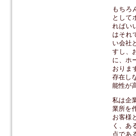
もちろ
として
ればい
はそれ
い会社
すし、
に、ホ
おりま
存在し
能性が
私は企
業所を
お客様
く、あ
点であ