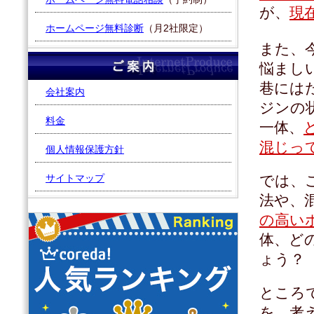
が、
現
ホームページ無料診断
（月2社限定）
また、
悩まし
巷には
会社案内
ジンの
料金
一体、
混じっ
個人情報保護方針
サイトマップ
では、
法や、
の高い
体、ど
ょう？
ところ
を、考