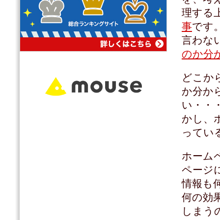
理する
事
です
言わな
のか分
どこか
か分か
い・・
かし、
ってい
ホーム
ページ
情報も
何の効
しまう