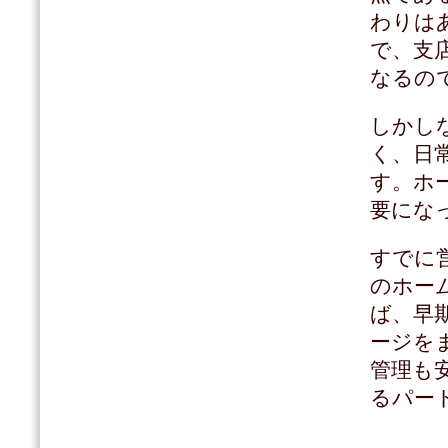
わりは
で、支
なるの
しかし
く、日
す。ホ
要にな
すでに
のホー
ば、早
ージを
管理も
るパー